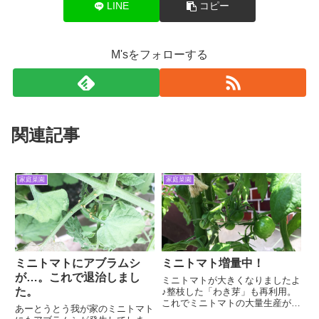
LINE
コピー
M'sをフォローする
関連記事
家庭菜園
家庭菜園
ミニトマトにアブラムシ
ミニトマト増量中！
が…。これで退治しまし
ミニトマトが大きくなりましたよ
た。
♪整枝した「わき芽」も再利用。
これでミニトマトの大量生産が可
あーとうとう我が家のミニトマト
能になるかな。