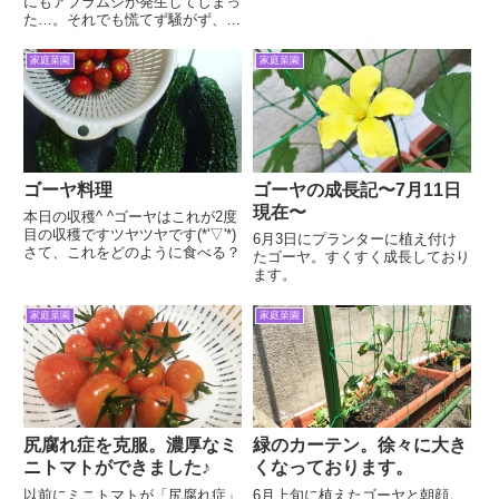
にもアブラムシが発生してしまっ
た…。それでも慌てず騒がず、先
日ホームセンターで買ってきた秘
密兵器に登場願いましょう。
家庭菜園
家庭菜園
ゴーヤ料理
ゴーヤの成長記〜7月11日
現在〜
本日の収穫^ ^ゴーヤはこれが2度
目の収穫ですツヤツヤです(*'▽'*)
6月3日にプランターに植え付け
さて、これをどのように食べる？
たゴーヤ。すくすく成長しており
ます。
家庭菜園
家庭菜園
尻腐れ症を克服。濃厚なミ
緑のカーテン。徐々に大き
ニトマトができました♪
くなっております。
以前にミニトマトが「尻腐れ症」
6月上旬に植えたゴーヤと朝顔。