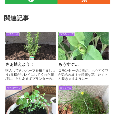
関連記事
カモミール
ウチのハーブ
さぁ植えよう！
もうすぐ…
購入してきたハーブを植えましょ
コモンセージに蕾が…もうすぐ花
う♪奥様がキレイにしてくれた花
がみられます✨綺麗な花、たくさ
壇に、とりあえずプランターの土
ん咲きますように〜
を混ぜて。間隔を空けて植えてま
した！こんだけ植えました。ハー
ウチのハーブ
カモミール
ブの女王「ラベンダー」。5〜6
月が見ごろらしいので、まだまだ
先ですが、楽しみです。「コモ
ン...