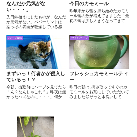
なんだか元気がな
今日のカモミール
い・・・。
昨年末から蕾を持ち始めたカモミ
ール蕾の数が増えてきました！最
先日鉢植えにしたものが、なんだ
初の蕾は少し大きくなってきてい
か元気がない。ペパーミントは、
ます。こちらには3つ!!たくさん
葉っぱの表面が乾燥している感
の花が咲くのが楽しみです😊カ
じ。バジルなんて葉っぱが黒ずん
モミール(CHAMOMILE)は… キク
でるし・・・。黄色く変色した葉
ハーブ栽培
ウチのハーブ
科 (一年草) カミツレとも呼ばれ
っぱは、取り除いたんだけど。こ
る 白い花びらに...
れって何かの病気？栄養不足なの
かなぁ。rakuten_desi...
まずいっ！何者かが侵入し
フレッシュカモミールティ
ているっ！？
ー
今朝、出勤前にハーブを見てたら
昨日の朝は､摘み取ってすぐのカ
「ん？なんじゃこれ？」昨夜は無
モミールをお茶にしていただいて
かったハズなのに・・・。何かの
みました😃サッと水洗いしてキ
足跡。掘り返した形跡もあるし。
ッチンペーパーで水気をとったカ
犯人は近所の野良猫そういえば、
モミールをティーポットに…ポッ
引っ越ししてきた時にお隣さんか
トにお湯を注ぎしばらく蒸らし
ら「野良猫がトイレに来るよ。」
て…カップへ…よくわからないま
と言われていたのを思い出し
ま､こんな感じなのかなぁ？と作
た。...
って...