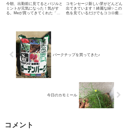
今朝、出勤前に見てるとバジルと
コモンセージ新しい芽がどんどん
ミントが元気になった！気がす
出てきています！綺麗な緑✨この
る。Meが買ってきてくれた「ハ
色を見ているだけでもココロ癒さ
イポネックス」のおかげか。新し
れます😊【セージとは…】 シソ
い芽が出てるっ！ん？よく見ると
科(常緑小低木) 別名 薬用サルビ
新しい芽が出てる！でしょ？ほれ
ア 草丈 約30～80cm【育て方】
ほれ。バジルも茎の下のほうか
植付けは4~5月、10~11月 日当た
ら、ちんまりと。まわりのひょろ
り、風通し...
ひょ...
バークチップを買ってきた♪
今日のカモミール
コメント