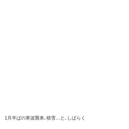
1月半ばの寒波襲来､積雪…と､しばらく