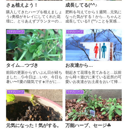
さぁ植えよう！
成長してる(^^♪
購入してきたハーブを植えましょ
肥料を与えてから１週間…元気に
う♪奥様がキレイにしてくれた花
なった気がする！から…ちゃんと
壇に、とりあえずプランターの土
成長している!! (^^♪ことを実感ー
を混ぜて。間隔を空けて植えてま
(≧∇≦*)嬉しい〜コモンセージも新
した！こんだけ植えました。ハー
しい芽が出ています！特に心配だ
ウチのハーブ
ウチのハーブ
ブの女王「ラベンダー」。5〜6
ったバジルも…葉っぱの色やツヤ
月が見ごろらしいので、まだまだ
もよくなりました♪これからの成
先ですが、楽しみです。「コモ
長も楽しみ(*ˊ...
ン...
タイム…つづき
お友達から…
前回の更新からずいぶん日が経ち
朝起きて花壇を見てみると…以前
ました…💦今日は…いや、今日も
から時々遊びに来ている近所の可
暑い〜!!夏の陽気です☀️汗がにじ
愛いお友達がお土産をおいて帰っ
みます高岡市のあちこちの小中学
ていました(≧∇≦*)最近は土を掘っ
校で運動会が行われていました今
て帰って行くことないなぁと思っ
ウチのハーブ
ウチのハーブ
回はタイムについて調べたことを
ていたら…(*´ω｀*)存在感たっぷ
まとめてみます☘ 【タイム】 シ
りのプレゼントでした!!お友達
ソ科(常緑小低木) 地中...
よ！これからも仲良...
元気になった！気がする。
万能ハーブ、セージ☘